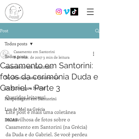
Post
Todos posts
Casamento em Santorini
Todos posts
8 de mar. de 2017
3 min de leitura
Casamento em Santorini:
casamento em Santorini
fotos da cerimônia Duda e
Tendências para Casamento
Gabriel - Parte 3
De Noiva para Noiva!
Queridos leitores!
Hospedagem em Santorini
Lua de Mel na Grécia
Este post é mais uma coletânea 
maravilhosa de fotos sobre o 
DICAS
Casamento em Santorini (na Grécia) 
da Duda e do Gabriel. Se você perdeu 