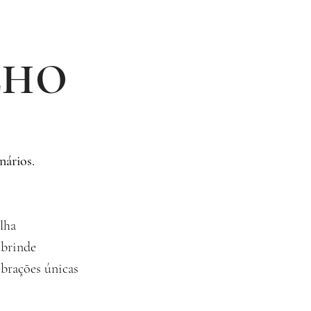
LHO
nários.
lha
 brinde
brações únicas