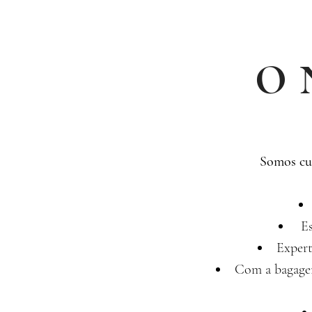
O 
Somos cur
Es
Exper
Com a bagagem