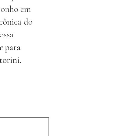
 sonho em
icônica do
ossa
e
para
orini.