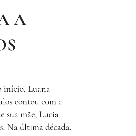
A A
OS
 início, Luana
ulos contou com a
de sua mãe, Lucia
s. Na última década,