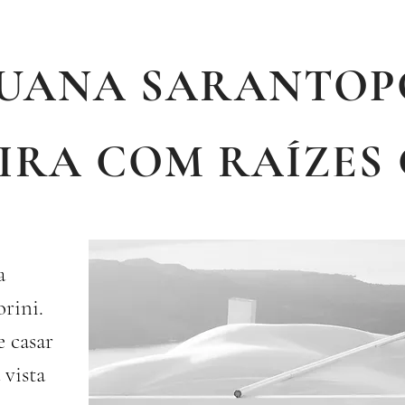
UANA SARANTOP
EIRA COM RAÍZES
a
rini.
e casar
 vista