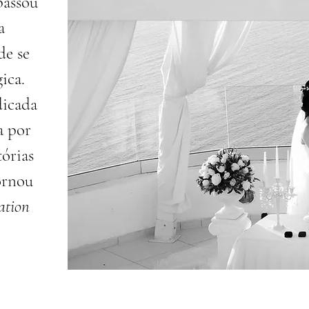
passou
a
de se
ica.
icada
a por
tórias
ornou
ation