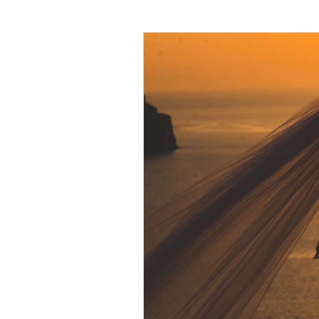
Lua de Mel na Grécia
DICAS