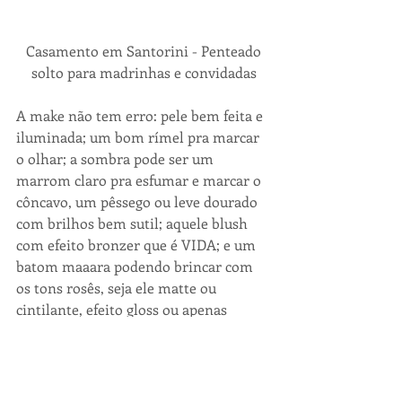
 Casamento em Santorini - Penteado 
solto para madrinhas e convidadas
A make não tem erro: pele bem feita e 
iluminada; um bom rímel pra marcar 
o olhar; a sombra pode ser um 
marrom claro pra esfumar e marcar o 
côncavo, um pêssego ou leve dourado 
com brilhos bem sutil; aquele blush 
com efeito bronzer que é VIDA; e um 
batom maaara podendo brincar com 
os tons rosês, seja ele matte ou 
cintilante, efeito gloss ou apenas 
aquele cremoso...Faça a melhor 
escolha para seu estilo!