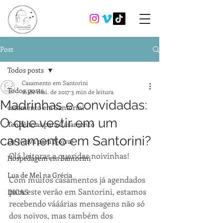
Post
Todos posts
Casamento em Santorini
Todos posts
16 de mai. de 2017
3 min de leitura
Madrinhas e convidadas:
casamento em Santorini
O que vestir em um
Tendências para Casamento
casamento em Santorini?
De Noiva para Noiva!
Olá leitoras e queridas noivinhas!
Hospedagem em Santorini
Lua de Mel na Grécia
Com muitos casamentos já agendados 
para este verão em Santorini, estamos 
DICAS
recebendo vááárias mensagens não só 
dos noivos, mas também dos 