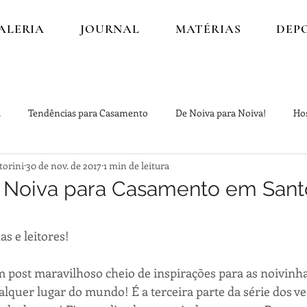
ALERIA
JOURNAL
MATÉRIAS
DEP
i
Tendências para Casamento
De Noiva para Noiva!
Ho
orini
30 de nov. de 2017
1 min de leitura
 Noiva para Casamento em Santo
s e leitores!
m post maravilhoso cheio de inspirações para as noivinha
lquer lugar do mundo! É a terceira parte da série dos ve