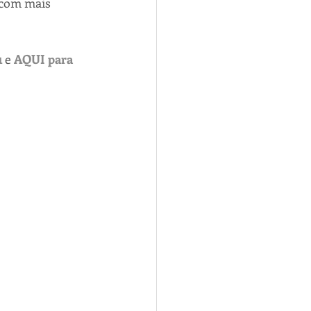
 com mais 
1
 e 
AQUI para 