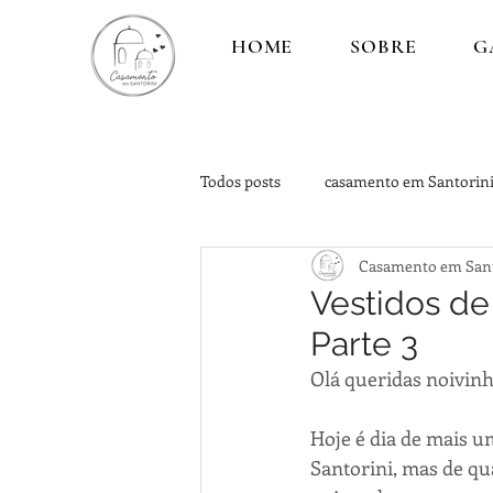
HOME
SOBRE
G
Todos posts
casamento em Santorin
Casamento em Sant
Lua de Mel na Grécia
DICAS
Vestidos de
Parte 3
Olá queridas noivinha
Hoje é dia de mais u
Santorini, mas de qua