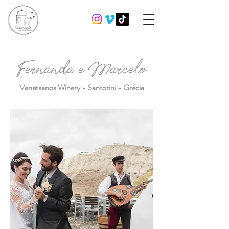
Fernanda e Marcelo
Venetsanos Winery - Santorini - Grécia