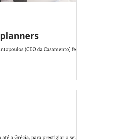
planners
rantopoulos (CEO da Casamento) fez esse
até a Grécia, para prestigiar o seu