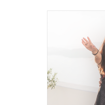
Lua de Mel na Grécia
DICAS