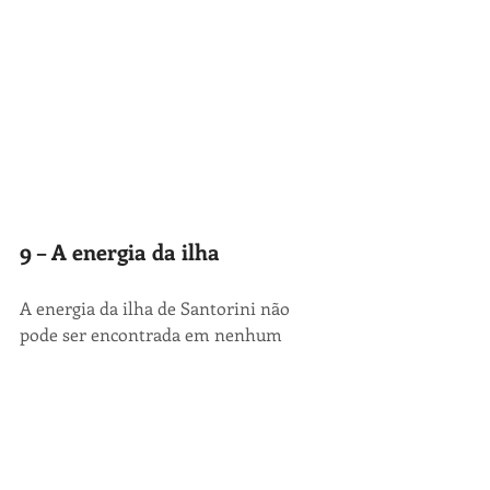
9 – A energia da ilha
A energia da ilha de Santorini não 
pode ser encontrada em nenhum 
outro lugar. Em Santorini toda e 
qualquer experiência parece carregar 
uma dose extra de prazer e você só 
tem que aproveitar a oportunidade de 
vivenciá-las. É impossível descrever 