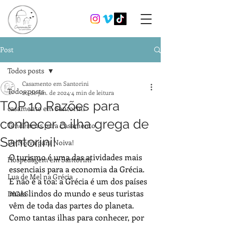
Post
Todos posts
Casamento em Santorini
Todos posts
26 de jan. de 2024
4 min de leitura
TOP 10 Razões para
casamento em Santorini
conhecer a ilha grega de
Tendências para Casamento
Santorini!
De Noiva para Noiva!
O turismo é uma das atividades mais 
Hospedagem em Santorini
essenciais para a economia da Grécia. 
Lua de Mel na Grécia
E não é a toa: a Grécia é um dos países 
mais lindos do mundo e seus turistas 
DICAS
vêm de toda das partes do planeta. 
Como tantas ilhas para conhecer, por 