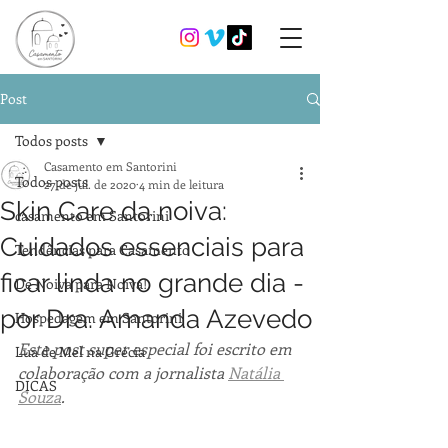
Post
Todos posts
Casamento em Santorini
Todos posts
27 de jul. de 2020
4 min de leitura
Skin Care da noiva:
casamento em Santorini
Cuidados essenciais para
Tendências para Casamento
ficar linda no grande dia -
De Noiva para Noiva!
por Dra. Amanda Azevedo
Hospedagem em Santorini
Este post super especial foi escrito em 
Lua de Mel na Grécia
colaboração com a jornalista 
Natália 
DICAS
Souza
.