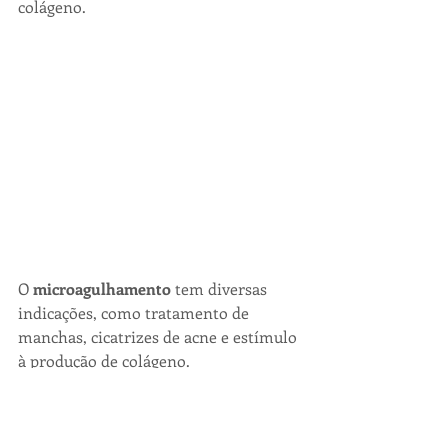
colágeno.
O 
microagulhamento
 tem diversas 
indicações, como tratamento de 
manchas, cicatrizes de acne e estímulo 
à produção de colágeno.
Todos os procedimentos devem ser 
realizados com pelo menos 1 mês de 
antecedência.