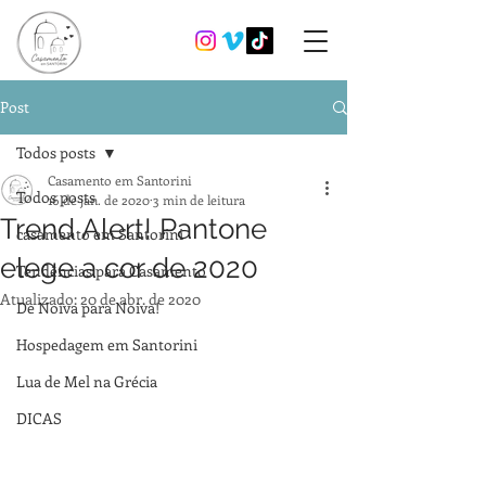
Post
Todos posts
Casamento em Santorini
Todos posts
16 de jan. de 2020
3 min de leitura
Trend Alert! Pantone
casamento em Santorini
elege a cor de 2020
Tendências para Casamento
Atualizado:
20 de abr. de 2020
De Noiva para Noiva!
Hospedagem em Santorini
Lua de Mel na Grécia
DICAS