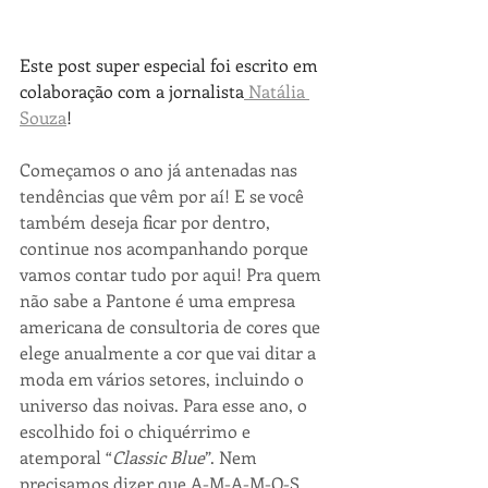
Este post super especial foi escrito em 
colaboração com a jornalista
 Natália 
Souza
!
Começamos o ano já antenadas nas 
tendências que vêm por aí! E se você 
também deseja ficar por dentro, 
continue nos acompanhando porque 
vamos contar tudo por aqui! Pra quem 
não sabe a Pantone é uma empresa 
americana de consultoria de cores que 
elege anualmente a cor que vai ditar a 
moda em vários setores, incluindo o 
universo das noivas. Para esse ano, o 
escolhido foi o chiquérrimo e 
atemporal “
Classic Blue
”. Nem 
precisamos dizer que A-M-A-M-O-S 